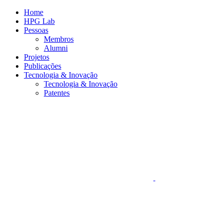
Conteúdo principal
Menu principal
Rodapé
Home
HPG Lab
Pessoas
Membros
Alumni
Projetos
Publicações
Tecnologia & Inovação
Tecnologia & Inovação
Patentes
Aumentar fonte